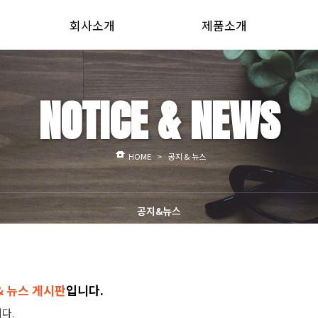
회사소개
제품소개
CEO인사말
급대식 1열 자동포장기
주팩인의 정체성
급대식 2열 자동포장기
NOTICE & NEWS
사업분야
과립, 덩어리제품 포장기
인증서
분말제품 포장기
조직도
액상, 점체류 포장기
HOME
>
공지 & 뉴스
해외 NETWORK
마스크팩 포장기
오시는 길
M자백 포장기
스파우트파우치 포장기
공지&뉴스
& 뉴스 게시판
입니다.
다.