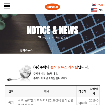
KOR
ENG
NOTICE & NEWS
HOME
>
공지 & 뉴스
공지&뉴스
(주)주팩의
공지 & 뉴스 게시판
입니다.
주팩에서 알려드립니다.
주팩의 새로운 소식을 만나보세요.
작성일
번호
제목
작성자
자
주팩, 곤약젤리 파우치 타입 포장팩 휴대 간편
2019-0
공지
jupack
해 업계 주목
6-04