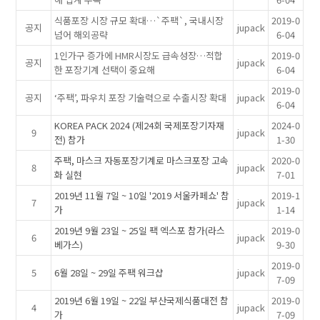
식품포장 시장 규모 확대…`주팩`, 국내시장
2019-0
공지
jupack
넘어 해외공략
6-04
1인가구 증가에 HMR시장도 급속성장…적합
2019-0
공지
jupack
한 포장기계 선택이 중요해
6-04
2019-0
공지
‘주팩’, 파우치 포장 기술력으로 수출시장 확대
jupack
6-04
KOREA PACK 2024 (제24회 국제포장기자재
2024-0
9
jupack
전) 참가
1-30
주팩, 마스크 자동포장기계로 마스크포장 고속
2020-0
8
jupack
화 실현
7-01
2019년 11월 7일 ~ 10일 '2019 서울카페쇼' 참
2019-1
7
jupack
가
1-14
2019년 9월 23일 ~ 25일 팩 엑스포 참가(라스
2019-0
6
jupack
베가스)
9-30
2019-0
5
6월 28일 ~ 29일 주팩 워크샵
jupack
7-09
2019년 6월 19일 ~ 22일 부산국제식품대전 참
2019-0
4
jupack
가
7-09